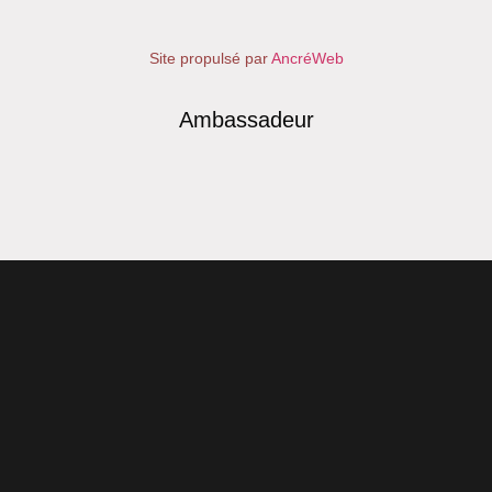
Site propulsé par
AncréWeb
Ambassadeur